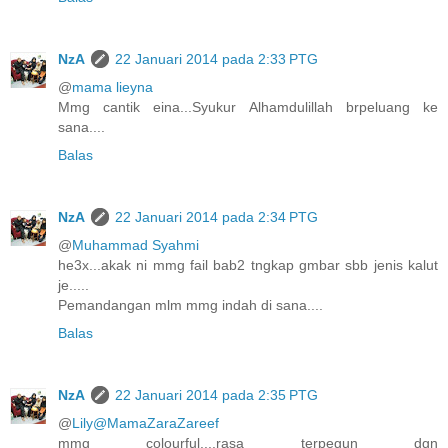
NzA
22 Januari 2014 pada 2:33 PTG
@
mama lieyna
Mmg cantik eina...Syukur Alhamdulillah brpeluang ke
sana....
Balas
NzA
22 Januari 2014 pada 2:34 PTG
@
Muhammad Syahmi
he3x...akak ni mmg fail bab2 tngkap gmbar sbb jenis kalut
je.....
Pemandangan mlm mmg indah di sana....
Balas
NzA
22 Januari 2014 pada 2:35 PTG
@
Lily@MamaZaraZareef
mmg colourful....rasa terpegun dgn