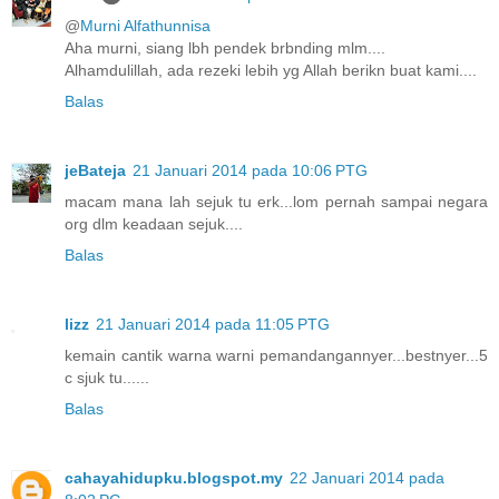
@
Murni Alfathunnisa
Aha murni, siang lbh pendek brbnding mlm....
Alhamdulillah, ada rezeki lebih yg Allah berikn buat kami....
Balas
jeBateja
21 Januari 2014 pada 10:06 PTG
macam mana lah sejuk tu erk...lom pernah sampai negara
org dlm keadaan sejuk....
Balas
lizz
21 Januari 2014 pada 11:05 PTG
kemain cantik warna warni pemandangannyer...bestnyer...5
c sjuk tu......
Balas
cahayahidupku.blogspot.my
22 Januari 2014 pada