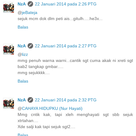
NzA
22 Januari 2014 pada 2:26 PTG
@
jeBateja
sejuk mcm dok dlm peti ais...gitulh.....he3x...
Balas
NzA
22 Januari 2014 pada 2:27 PTG
@
lizz
mmg penuh warna warni...cantik sgt cuma akak ni xreti sgt
bab2 tangkap gmbar.....
mmg sejukkkk....
Balas
NzA
22 Januari 2014 pada 2:32 PTG
@
CAHAYA HIDUPKU (Nur Hayati)
Mmg cntik kak, tapi xleh menghayati sgt sbb sejuk
xtrtahan....
Xde salji kak tapi sejuk sgt2....
Balas