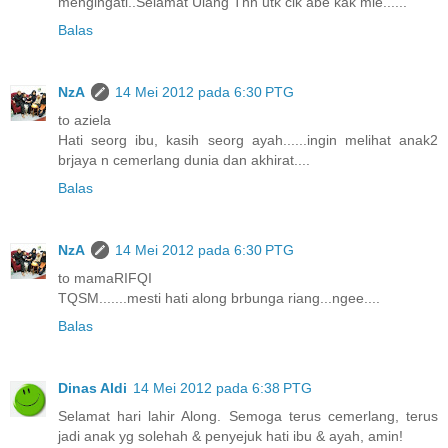
mengingati..Selamat Ulang Thn utk cik abe kak mie......
Balas
NzA
14 Mei 2012 pada 6:30 PTG
to aziela
Hati seorg ibu, kasih seorg ayah......ingin melihat anak2
brjaya n cemerlang dunia dan akhirat....
Balas
NzA
14 Mei 2012 pada 6:30 PTG
to mamaRIFQI
TQSM.......mesti hati along brbunga riang...ngee....
Balas
Dinas Aldi
14 Mei 2012 pada 6:38 PTG
Selamat hari lahir Along. Semoga terus cemerlang, terus
jadi anak yg solehah & penyejuk hati ibu & ayah, amin!