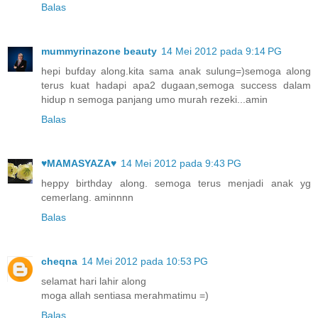
Balas
mummyrinazone beauty
14 Mei 2012 pada 9:14 PG
hepi bufday along.kita sama anak sulung=)semoga along
terus kuat hadapi apa2 dugaan,semoga success dalam
hidup n semoga panjang umo murah rezeki...amin
Balas
♥MAMASYAZA♥
14 Mei 2012 pada 9:43 PG
heppy birthday along. semoga terus menjadi anak yg
cemerlang. aminnnn
Balas
cheqna
14 Mei 2012 pada 10:53 PG
selamat hari lahir along
moga allah sentiasa merahmatimu =)
Balas