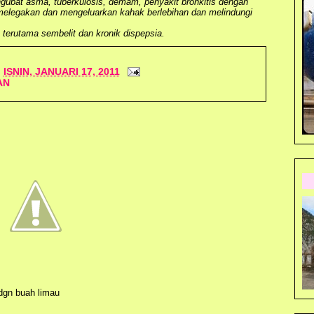
ngubat asma,
tuberkulosis
, demam, penyakit
bronkitis
dengan
melegakan dan mengeluarkan kahak berlebihan dan melindungi
terutama sembelit dan kronik
dispepsia.
I
ISNIN, JANUARI 17, 2011
AN
dgn buah limau