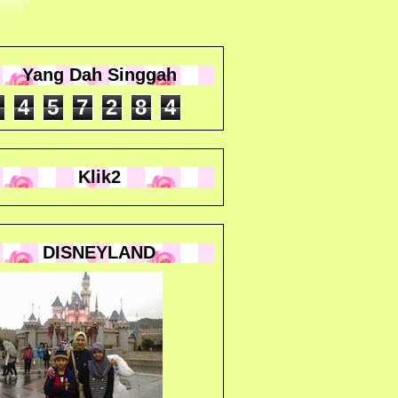
Yang Dah Singgah
4
5
7
2
8
4
Klik2
DISNEYLAND