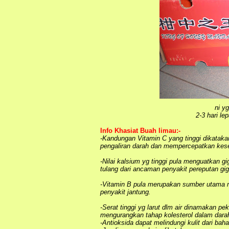
ni y
2-3 hari le
Info Khasiat Buah limau:-
-Kandungan Vitamin C yang tinggi dikatak
pengaliran darah dan mempercepatkan kes
-Nilai kalsium yg tinggi pula menguatkan 
tulang dari ancaman penyakit pereputan gig
-Vitamin B pula merupakan sumber utama
penyakit jantung.
-Serat tinggi yg larut dlm air dinamakan
pek
mengurangkan tahap kolesterol dalam darah
-Antioksida dapat melindungi kulit dari ba