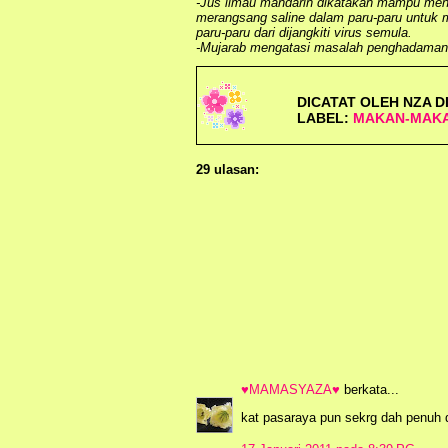
-Jus limau mandarin dikatakan mampu me
merangsang
saline
dalam paru-paru untuk 
paru-paru dari dijangkiti virus semula.
-Mujarab mengatasi masalah penghadaman 
DICATAT OLEH
NZA
D
LABEL:
MAKAN-MAK
29 ulasan:
♥MAMASYAZA♥
berkata...
kat pasaraya pun sekrg dah penuh 