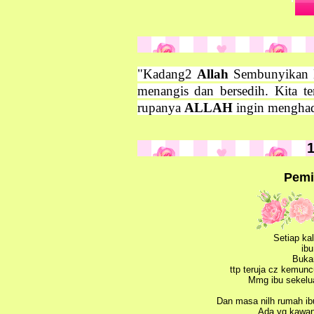
‎"Kadang2
Allah
Sembunyikan Ma
menangis dan bersedih. Kita t
rupanya
ALLAH
ingin menghad
1
Pemi
Setiap ka
ibu
Buka
ttp teruja cz kemun
Mmg ibu sekelua
Dan masa nilh rumah ibu
Ada yg kawan