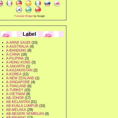
Translate Widget
by Google
Label
A-ARAB SAUDI
(10)
A-AUSTRALIA
(4)
A-BANDUNG
(8)
A-CHINA
(18)
A-FILIPINA
(3)
A-HONG KONG
(3)
A-JAKARTA
(1)
A-KAZAKHSTAN
(2)
A-KOREA
(12)
A-NEW ZEALAND
(1)
A-SINGAPORE
(4)
A-THAILAND
(6)
A-TURKEY
(15)
A-VIETNAM
(8)
AB-JOHOR
(17)
AB-KELANTAN
(51)
AB-KUALA LUMPUR
(10)
AB-MELAKA
(29)
AB-NEGERI SEMBILAN
(4)
AB-PAHANG
(13)