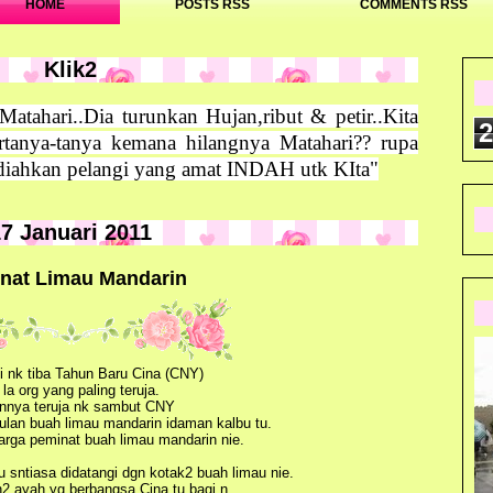
HOME
POSTS RSS
COMMENTS RSS
Klik2
tahari..Dia turunkan Hujan,ribut & petir..Kita
2
ertanya-tanya kemana hilangnya Matahari?? rupa
iahkan pelangi yang amat INDAH utk KIta"
7 Januari 2011
nat Limau Mandarin
li nk tiba Tahun Baru Cina (CNY)
 la org yang paling teruja.
nnya teruja nk sambut CNY
culan buah limau mandarin idaman kalbu tu.
rga peminat buah limau mandarin nie.
 sntiasa didatangi dgn kotak2 buah limau nie.
2 ayah yg berbangsa Cina tu bagi n