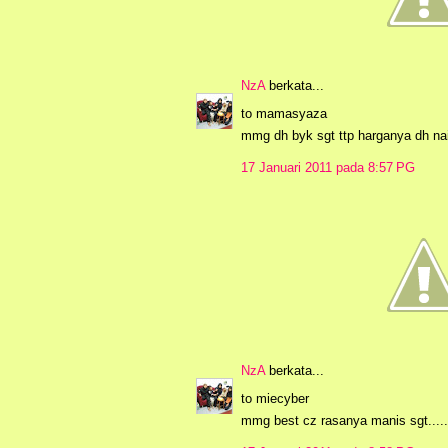
NzA
berkata...
to mamasyaza
mmg dh byk sgt ttp harganya dh naik
17 Januari 2011 pada 8:57 PG
NzA
berkata...
to miecyber
mmg best cz rasanya manis sgt.....