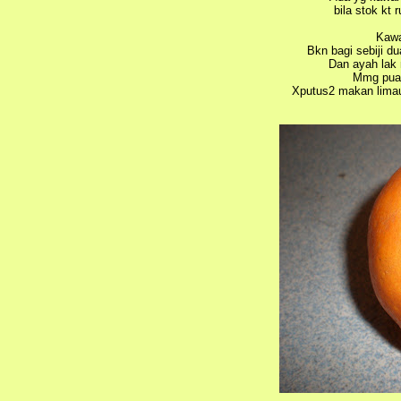
bila stok kt 
Kawa
Bkn bagi sebiji du
Dan ayah lak
Mmg puas
Xputus2 makan limau