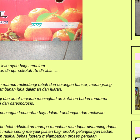
g kwn ayah bagi semalam...
pas dh dpt sekotak ttp dh abis......
an mampu melindungi tubuh dari serangan kanser, merangsang
embuhan luka dalaman dan luaran.
gigi dan amat mujarab meningkatkan ketahan badan terutama
i dan osteoporosis.
 mencegah kecacatan bayi dalam kandungan dan melawan
tin
telah dibuktikan mampu menahan rasa lapar disamping dapat
 maka sering menjadi pilihan bagi produk pelangsingan badan.
han radikal bebas justeru melambatkan proses penuaan.