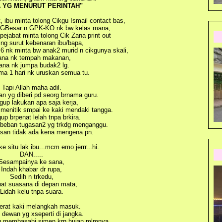
A YG MENURUT PERINTAH"
, ibu minta tolong Cikgu Ismail contact bas,
n GBesar n GPK-KO nk bw kelas mana,
 pejabat minta tolong Cik Zana print out
ing surut kebenaran ibu/bapa,
6 nk minta bw anak2 murid n cikgunya skali,
na nk tempah makanan,
na nk jumpa budak2 lg.
a 1 hari nk uruskan semua tu.
Tapi Allah maha adil.
han yg diberi pd seorg brnama guru.
up lakukan apa saja kerja,
menitik smpai ke kaki mendaki tangga.
p brpenat lelah tnpa brkira.
beban tugasan2 yg trkdg menganggu.
asan tidak ada kena mengena pn.
e situ lak ibu...mcm emo jerrr...hi.
DAN.....
Sesampainya ke sana,
Indah khabar dr rupa,
Sedih n trkedu,
hat suasana di depan mata,
Lidah kelu tnpa suara.
erat kaki melangkah masuk.
 dewan yg xseperti di jangka.
g membasahi simen krn hujan mlmnya,