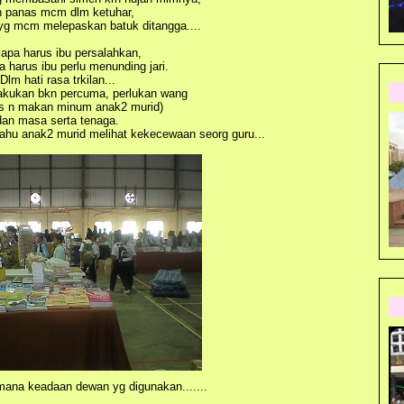
 panas mcm dlm ketuhar,
yg mcm melepaskan batuk ditangga....
iapa harus ibu persalahkan,
 harus ibu perlu menunding jari.
Dlm hati rasa trkilan...
akukan bkn percuma, perlukan wang
s n makan minum anak2 murid)
dan masa serta tenaga.
ahu anak2 murid melihat kekecewaan seorg guru...
mana keadaan dewan yg digunakan.......