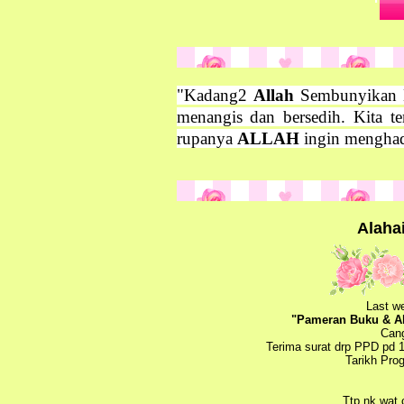
‎"Kadang2
Allah
Sembunyikan Ma
menangis dan bersedih. Kita t
rupanya
ALLAH
ingin menghad
Alahai
Last w
"Pameran Buku & Akt
Cang
Terima surat drp PPD pd 
Tarikh Pro
Ttp nk wat 