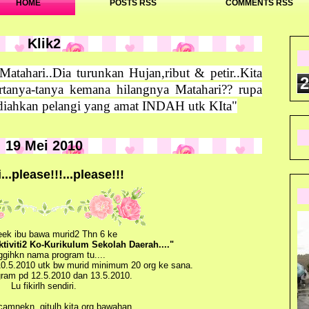
HOME
POSTS RSS
COMMENTS RSS
Klik2
tahari..Dia turunkan Hujan,ribut & petir..Kita
2
ertanya-tanya kemana hilangnya Matahari?? rupa
iahkan pelangi yang amat INDAH utk KIta"
19 Mei 2010
...please!!!...please!!!
eek ibu bawa murid2 Thn 6 ke
iviti2 Ko-Kurikulum Sekolah Daerah...."
gihkn nama program tu....
10.5.2010 utk bw murid minimum 20 org ke sana.
gram pd 12.5.2010 dan 13.5.2010.
Lu fikirlh sendiri.
camnekn, gitulh kita org bawahan.