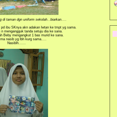
g di taman dgn uniform sekolah...biarkan.....
d ibu SKnya akn adakan lwtan ke tmpt yg sama.
 n mengangguk tanda setuju dia ke sana.
h Beby mengangkut 1 bas murid ke sana.
ima nasib yg lbh kurg sama.....
Nasiblh.......