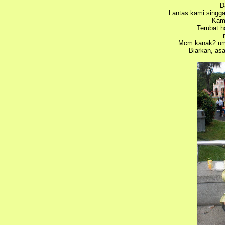
D
Lantas kami singga
Kami
Terubat h
Mcm kanak2 umo
Biarkan, asa