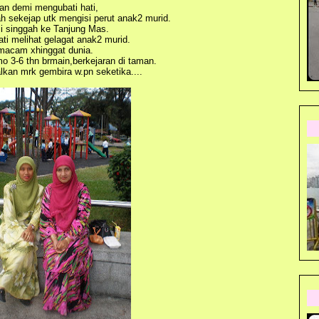
an demi mengubati hati,
h sekejap utk mengisi perut anak2 murid.
 singgah ke Tanjung Mas.
ati melihat gelagat anak2 murid.
macam xhinggat dunia.
 3-6 thn brmain,berkejaran di taman.
lkan mrk gembira w.pn seketika....