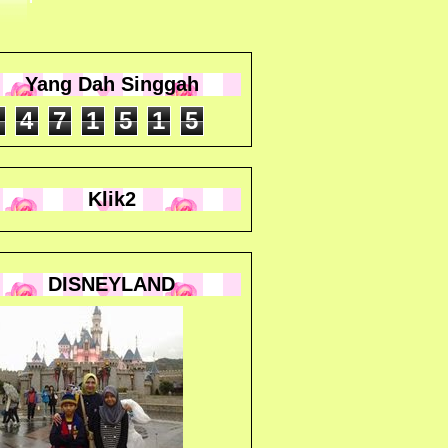
Yang Dah Singgah
4
7
1
5
1
5
Klik2
DISNEYLAND