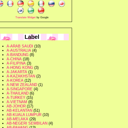
Translate Widget
by Google
Label
A-ARAB SAUDI
(10)
A-AUSTRALIA
(4)
A-BANDUNG
(8)
A-CHINA
(18)
A-FILIPINA
(3)
A-HONG KONG
(3)
A-JAKARTA
(1)
A-KAZAKHSTAN
(2)
A-KOREA
(12)
A-NEW ZEALAND
(1)
A-SINGAPORE
(4)
A-THAILAND
(6)
A-TURKEY
(15)
A-VIETNAM
(8)
AB-JOHOR
(17)
AB-KELANTAN
(51)
AB-KUALA LUMPUR
(10)
AB-MELAKA
(29)
AB-NEGERI SEMBILAN
(4)
AB-PAHANG
(13)