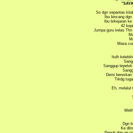
"SAY
So dgn sepantas kilat
Ibu bincang dg
Ibu brkejaran ke
42 kep
Jumpa guru kelas Thn 
Ma
Ma
Masa cum
Itulh kelebi
Sangg
Sanggup brpeluh 
Sanggu
Demi bereskan 
Trkdg tug
Eh, melalut k
Meli
Dgn b
Ke dlm
Penuh dgn air y