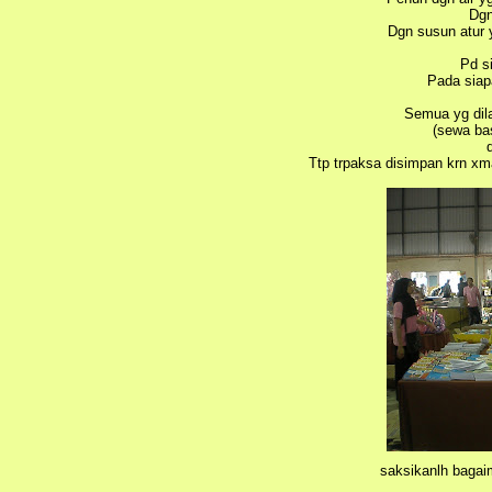
Dgn
Dgn susun atur 
Pd s
Pada siapa
Semua yg dil
(sewa ba
Ttp trpaksa disimpan krn xm
saksikanlh bagai